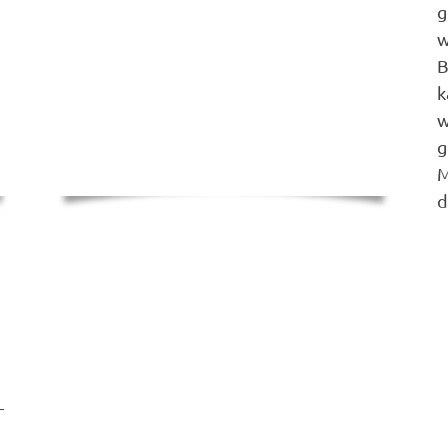
g
w
B
k
w
g
M
d
-