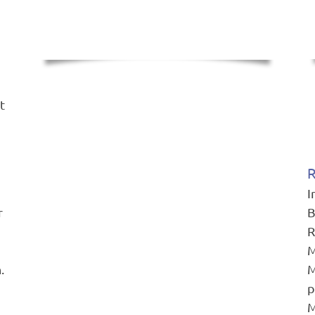
t
R
I
r
B
R
M
.
M
p
M