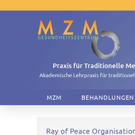
Zum
Inhalt
springen
Praxis für Traditionelle M
Akademische Lehrpraxis für traditione
MZM
BEHANDLUNGEN
Ray of Peace Organisatio