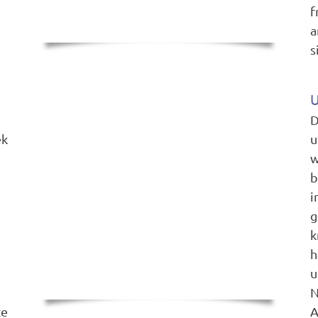
f
a
s
U
D
ek
u
w
b
i
g
k
h
u
N
te
A