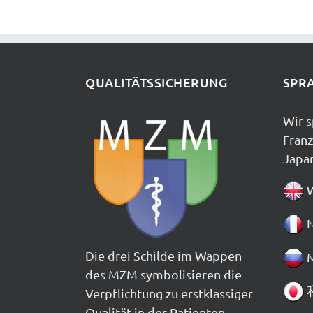
QUALITÄTSSICHERUNG
SPR
Wir s
Franz
Japan
W
N
Die drei Schilde im Wappen
М
des MZM symbolisieren die
Verpflichtung zu erstklassiger
Qualität in der Patienten-