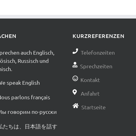
ACHEN
KURZREFERENZEN
prechen auch Englisch,
Telefonzeiten
ösisch, Russisch und
Sprechzeiten
isch.
Kontakt
e speak English
Anfahrt
ous parlons français
Startseite
ы говорим по-русски
私たちは、日本語を話す