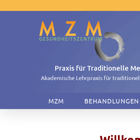
Zum
Inhalt
springen
Praxis für Traditionelle M
Akademische Lehrpraxis für traditione
MZM
BEHANDLUNGEN
Willko