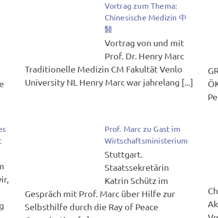
Vortrag zum Thema:
Chinesische Medizin 中
醫
Vortrag von und mit
Prof. Dr. Henry Marc
Traditionelle Medizin CM Fakultät Venlo
GR
University NL Henry Marc war jahrelang [...]
e
ÖK
Pe
es
Prof. Marc zu Gast im
t
Wirtschaftsministerium
Stuttgart.
um
Staatssekretärin
ir,
Katrin Schütz im
Ch
,
Gespräch mit Prof. Marc über Hilfe zur
Ak
g
Selbsthilfe durch die Ray of Peace
Vo