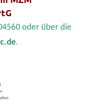
rtG
04560 oder über die
c.de
.
i
er
nden