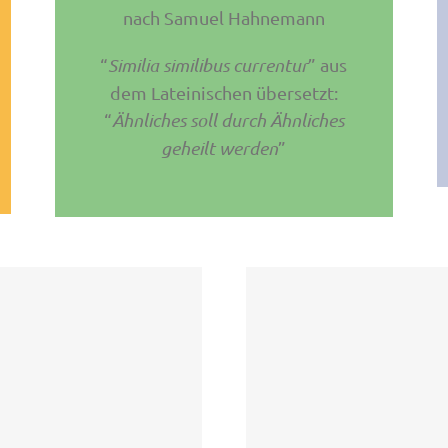
nach Samuel Hahnemann
“
Similia similibus currentur
” aus
dem Lateinischen übersetzt:
“
Ähnliches soll durch Ähnliches
geheilt werden
”