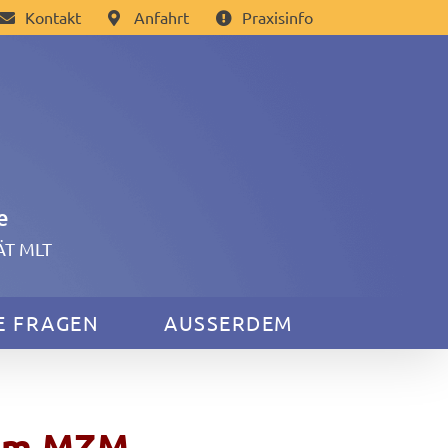
Kontakt
Anfahrt
Praxisinfo
e
TÄT MLT
E FRAGEN
AUSSERDEM
 im MZM