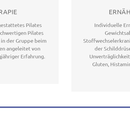
RAPIE
ERNÄH
estattetes Pilates
Individuelle E
ochwertigen Pilates
Gewichtsa
r in der Gruppe beim
Stoffwechselerkran
en angeleitet von
der Schilddrüs
gjähriger Erfahrung.
Unverträglichkeit
Gluten, Histamin